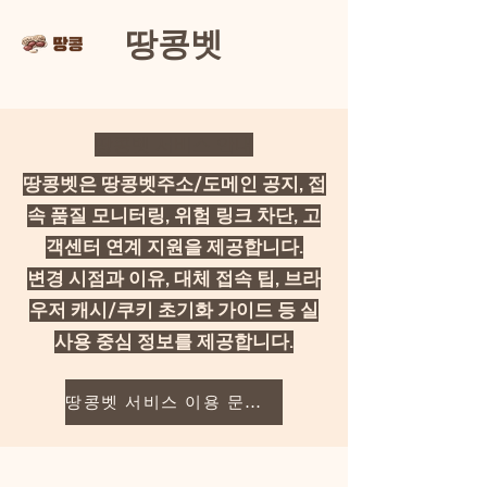
땅콩벳
땅콩벳 서비스 안내
땅콩벳은 땅콩벳주소/도메인 공지, 접
속 품질 모니터링, 위험 링크 차단, 고
객센터 연계 지원을 제공합니다.
변경 시점과 이유, 대체 접속 팁, 브라
우저 캐시/쿠키 초기화 가이드 등 실
사용 중심 정보를 제공합니다.
땅콩벳 서비스 이용 문의하기