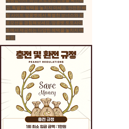
제공합니다. 최신 프로모션 정보를 확인하
고, 특별한 혜택을 놓치지 마세요. 안전한 배
팅 사이트 땅콩벳에서 특별한 보너스와 프
로모션을 경험해보세요.
땅콩벳 토토사이
트
에서 제공하는 다양한 혜택을 놓치지 마
세요.