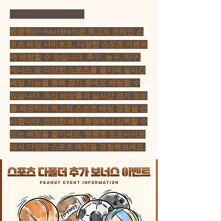
1.
땅콩벳
스포츠 배팅
땅콩벳(P-NutBet)은 최고의 온라인 스
포츠 배팅 사이트로, 다양한 스포츠 이벤트
에 배팅할 수 있습니다. 축구, 농구, 야구,
테니스 등 다양한 스포츠를 즐기며 실시간
배팅 기능을 통해 경기 중에도 배팅할 수
있습니다. 최신 배당률과 실시간 경기 정보
를 제공하여 최고의 스포츠 배팅 경험을 선
사합니다. 안전한 배팅 환경에서 신뢰할 수
있는 베팅을 즐기세요. 땅콩벳
토토
사이트
에서 다양한 스포츠 배팅을 경험해보세요.