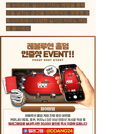
을 누리세요. 실시간 카지노 배팅을 통해
스릴 넘치는 순간을 만끽하세요.
땅콩벳 토
토사이트
에서 다양한 실시간 카지노 게임
을 즐기세요.