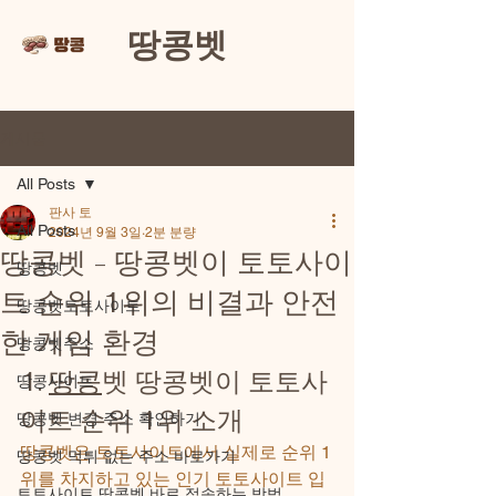
땅콩벳
게시물
All Posts
판사 토
All Posts
2024년 9월 3일
2분 분량
땅콩벳 - 땅콩벳이 토토사이
땅콩벳
트 순위 1위의 비결과 안전
땅콩벳토토사이트
한 게임 환경
땅콩벳주소
1. 
땅콩
벳 땅콩벳이 토토사
땅콩사이트
이트 순위 1위 소개 
땅콩벳 변경 주소 확인하기
땅콩벳은 토토사이트에서 실제로 순위 1
땅콩벳 먹튀 없는 주소 바로가기
위를 차지하고 있는 인기 토토사이트 입
토토사이트 땅콩벳 바로 접속하는 방법