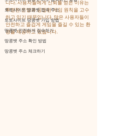
니다. 사용자들에게 신뢰를 얻은 이유는 
투명한 운영과 공정한 게임 원칙을 고수
토토사이트 땅콩벳 접속 주소
하고 있기 때문입니다. 많은 사용자들이 
토토사이트 땅콩벳 가입 방법
안전하고 즐겁게 게임을 즐길 수 있는 환
땅콩벳 안전하게 접속하기
경을 제공하고 있습니다.
땅콩벳 주소 확인 방법
땅콩벳 주소 체크하기