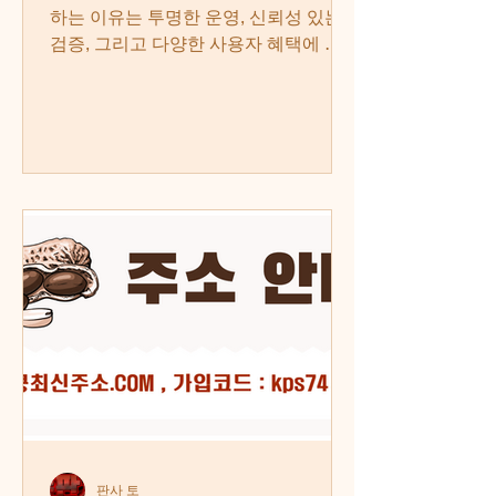
하는 이유는 투명한 운영, 신뢰성 있는
검증, 그리고 다양한 사용자 혜택에 있
습니다. 안전한 게임 환경에서 높은 수
익을 경험하세요.
판사 토