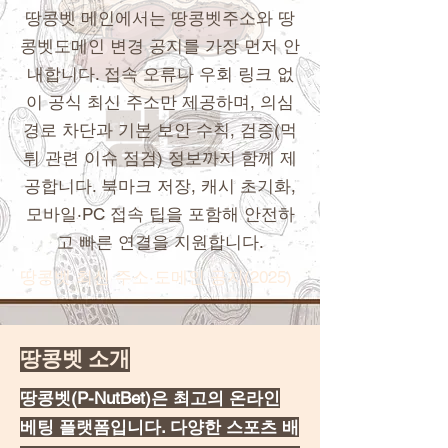
땅콩벳 메인에서는 땅콩벳주소와 땅
콩벳도메인 변경 공지를 가장 먼저 안
내합니다. 접속 오류나 우회 링크 없
이 공식 최신 주소만 제공하며, 의심
경로 차단과 기본 보안 수칙, 검증(먹
튀 관련 이슈 점검) 정보까지 함께 제
공합니다. 북마크 저장, 캐시 초기화,
모바일·PC 접속 팁을 포함해 안전하
고 빠른 연결을 지원합니다.
땅콩벳 최신 주소·도메인 공지(2025)
땅콩
벳 소개
땅콩벳(P-NutBet)은 최고의 온라인
베팅 플랫폼입니다. 다양한 스포츠 배