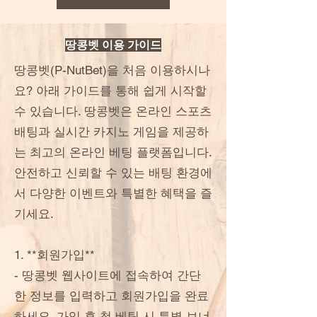
땅콩벳 이용 가이드
땅콩벳(P-NutBet)을 처음 이용하시나
요? 아래 가이드를 통해 쉽게 시작할
수 있습니다. 땅콩벳은 온라인 스포츠
배팅과 실시간 카지노 게임을 제공하
는 최고의 온라인 베팅 플랫폼입니다.
안전하고 신뢰할 수 있는 배팅 환경에
서 다양한 이벤트와 특별한 혜택을 즐
기세요.
1. **회원가입**
- 땅콩벳 웹사이트에 접속하여 간단
한 정보를 입력하고 회원가입을 완료
하세요. 가입 후 첫 베팅 시 특별 보너