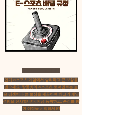
3.
E스포츠
토너먼트
인기 e스포츠 게임에서 승리하고 큰 보상을
받으세요. 땅콩벳의 e스포츠 토너먼트는 높
은 경쟁력과 큰 보상을 제공하여 최고의 게임
경험을 선사합니다. 지금 등록하고, 승리를 향
한 여정을 시작하세요!