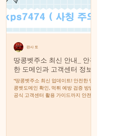
판사 토
땅콩벳주소 최신 안내_ 안전
한 도메인과 고객센터 정보
“땅콩벳주소 최신 업데이트! 안전한 땅
콩벳도메인 확인, 먹튀 예방 검증 방법,
공식 고객센터 활용 가이드까지 안전 이
용법을 정리했습니다.”