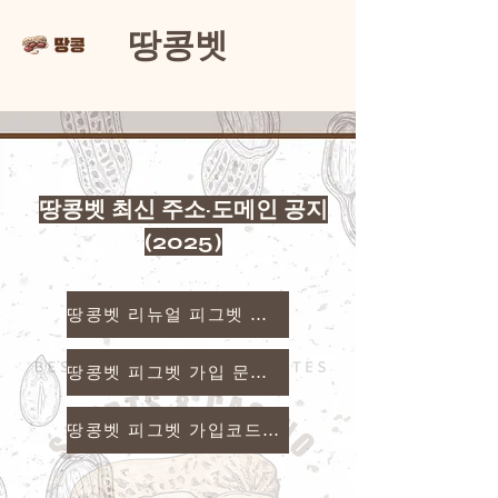
땅콩벳
땅콩벳 최신 주소·도메인 공지
(2025)
땅콩벳 리뉴얼 피그벳 바로 가입하기
땅콩벳 피그벳 가입 문의하기!
땅콩벳 피그벳 가입코드 : kps74