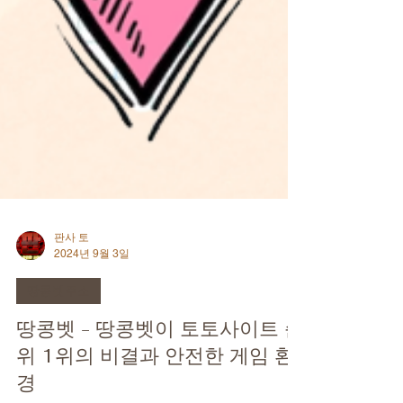
판사 토
2024년 9월 3일
땅콩벳주소
땅콩벳 - 땅콩벳이 토토사이트 순