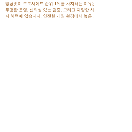
위 1위의 비결과 안전한 게임 환
경
땅콩벳이 토토사이트 순위 1위를 차지하는 이유는
투명한 운영, 신뢰성 있는 검증, 그리고 다양한 사용
자 혜택에 있습니다. 안전한 게임 환경에서 높은 수
익을 경험하세요.