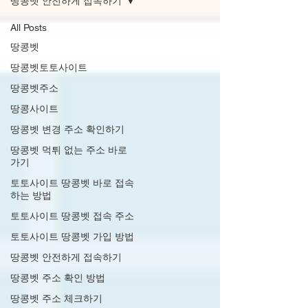
땅콩벳 안전하게 접속하기
All Posts
땅콩벳
땅콩벳토토사이트
땅콩벳주소
땅콩사이트
땅콩벳 변경 주소 확인하기
땅콩벳 먹튀 없는 주소 바로
가기
토토사이트 땅콩벳 바로 접속
하는 방법
토토사이트 땅콩벳 접속 주소
토토사이트 땅콩벳 가입 방법
땅콩벳 안전하게 접속하기
땅콩벳 주소 확인 방법
땅콩벳 주소 체크하기