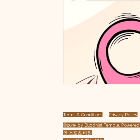
Terms & Conditions
Privacy Policy
©2035 by Buddhist Temple. Powered
인 스포츠 배팅