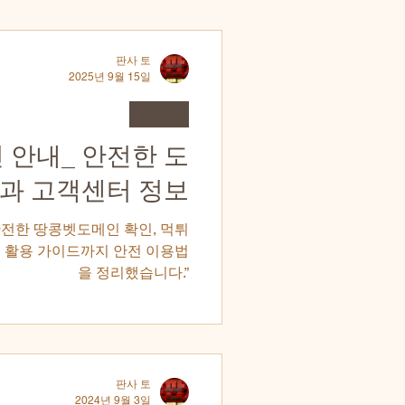
사이트 땅콩벳 접속 주소
판사 토
2025년 9월 15일
땅콩벳
방법
 안내_ 안전한 도
과 고객센터 정보
안전한 땅콩벳도메인 확인, 먹튀
터 활용 가이드까지 안전 이용법
을 정리했습니다.”
판사 토
2024년 9월 3일