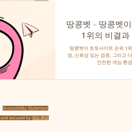
땅콩벳 - 땅콩벳
1위의 비결과
땅콩벳이 토토사이트 순위 1위
영, 신뢰성 있는 검증, 그리고
안전한 게임 환경
Accessibility Statement
 and secured by
Wix 온라