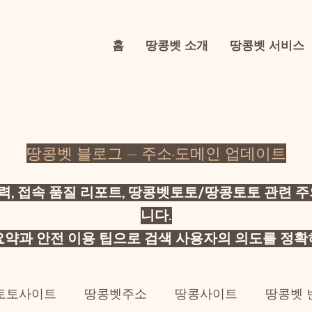
홈
땅콩벳 소개
땅콩벳 서비스
땅콩벳 블로그 – 주소·도메인 업데이트
, 접속 품질 리포트, 땅콩벳토토/땅콩토토 관련 주
니다.
요약과 안전 이용 팁으로 검색 사용자의 의도를 정확
토토사이트
땅콩벳주소
땅콩사이트
땅콩벳 