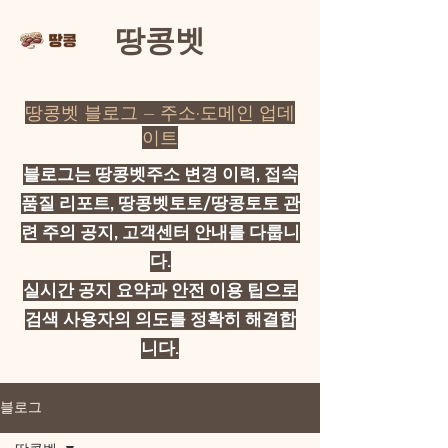
땅콩벳
땅콩벳 블로그 – 주소·도메인 업데
이트
블로그는 땅콩벳주소 변경 이력, 접속
품질 리포트, 땅콩벳토토/땅콩토토 관
련 주의 공지, 고객센터 안내를 다룹니
다.
실시간 공지 요약과 안전 이용 팁으로
검색 사용자의 의도를 정확히 해결합
니다.
블로그