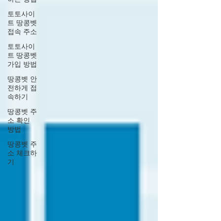
토토사이
트 땅콩벳
접속 주소
토토사이
트 땅콩벳
가입 방법
땅콩벳 안
전하게 접
속하기
땅콩벳 주
소 확인
방법
땅콩벳 주
소 체크하
기