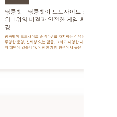
판사 토
2024년 9월 3일
땅콩벳주소
땅콩벳 - 땅콩벳이 토토사이트 순
위 1위의 비결과 안전한 게임 환
경
땅콩벳이 토토사이트 순위 1위를 차지하는 이유는
투명한 운영, 신뢰성 있는 검증, 그리고 다양한 사용
자 혜택에 있습니다. 안전한 게임 환경에서 높은 수
익을 경험하세요.